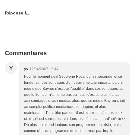
Réponse à...
Commentaires
Y
yv
12/04/2007 13:44
Pour le moment c'est Ségolène Royal qui est seconde, et ce
fonder sur des sondages d'un deuxième tour inexistant alors
même que Bayrou n'est pas "qualifié" dans ces sondages, et
que le 1er tour n'a même pas eu lieu... c'est faire confiance
aux sondages et aux médias alors que ce même Bayrou criait
au complot politico-médiatique-sondagien, et plus
maintenant... Peut-être parcequ'il est mieux placé dans ceux-
ci et qu'il est surreprésenté dans les médias aujourd'hui!<br />
De plus, on attend toujours son programme... Il existe, mais
comme c'est un programme de droite il veut pas trop le