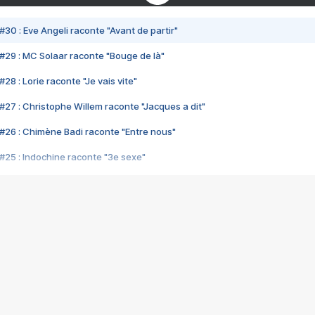
#30 : Eve Angeli raconte "Avant de partir"
#29 : MC Solaar raconte "Bouge de là"
28 : Lorie raconte "Je vais vite"
#27 : Christophe Willem raconte "Jacques a dit"
#26 : Chimène Badi raconte "Entre nous"
#25 : Indochine raconte "3e sexe"
#24 : Zaho raconte "C'est chelou"
#23 : Patrick Bruel raconte "Au café des délices"
#22 : Kyo raconte "Le chemin"
#21 : Nolwenn Leroy raconte "Cassé"
#20 : Patrick Hernandez raconte "Born to be alive"
#19 : Lorie raconte "Près de moi"